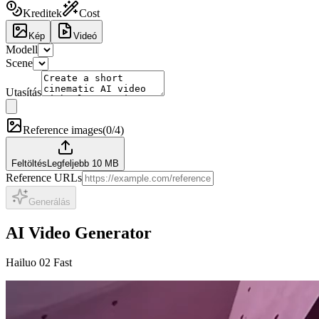
Kreditek
Cost
Kép
Videó
Modell
Scene
Utasítás
Reference images
(
0/4
)
Feltöltés
Legfeljebb 10 MB
Reference URLs
Generálás
AI Video Generator
Hailuo 02 Fast