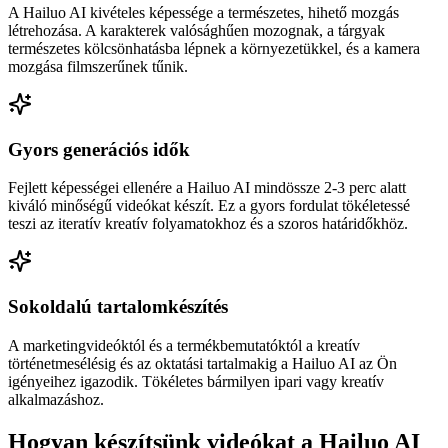
A Hailuo AI kivételes képessége a természetes, hihető mozgás
létrehozása. A karakterek valósághűen mozognak, a tárgyak
természetes kölcsönhatásba lépnek a környezetükkel, és a kamera
mozgása filmszerűnek tűnik.
Gyors generációs idők
Fejlett képességei ellenére a Hailuo AI mindössze 2-3 perc alatt
kiváló minőségű videókat készít. Ez a gyors fordulat tökéletessé
teszi az iteratív kreatív folyamatokhoz és a szoros határidőkhöz.
Sokoldalú tartalomkészítés
A marketingvideóktól és a termékbemutatóktól a kreatív
történetmesélésig és az oktatási tartalmakig a Hailuo AI az Ön
igényeihez igazodik. Tökéletes bármilyen ipari vagy kreatív
alkalmazáshoz.
Hogyan készítsünk videókat a Hailuo AI