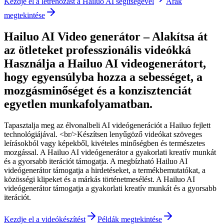
Kezdje el a létrehozást a Hailuo AI segítségével
Árak
megtekintése
Hailuo AI Video generátor – Alakítsa át
az ötleteket professzionális videókká
Használja a Hailuo AI videogenerátort,
hogy egyensúlyba hozza a sebességet, a
mozgásminőséget és a konzisztenciát
egyetlen munkafolyamatban.
Tapasztalja meg az élvonalbeli AI videógenerációt a Hailuo fejlett
technológiájával. <br/>Készítsen lenyűgöző videókat szöveges
leírásokból vagy képekből, kivételes minőségben és természetes
mozgással. A Hailuo AI videógenerátor a gyakorlati kreatív munkát
és a gyorsabb iterációt támogatja. A megbízható Hailuo AI
videógenerátor támogatja a hirdetéseket, a termékbemutatókat, a
közösségi klipeket és a márkás történetmesélést. A Hailuo AI
videógenerátor támogatja a gyakorlati kreatív munkát és a gyorsabb
iterációt.
Kezdje el a videókészítést
Példák megtekintése