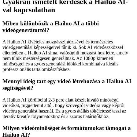
Gyakran ismételt kérdések a Hailuo AI-
val kapcsolatban
Miben különbözik a Hailuo AI a többi
videógenerátortól?
A Hailuo AI kivételes mozgásszintézisével és természetes
videógenerálási képességeivel tűnik ki. Sok AI videóeszközzel
ellentétben a Hailuo AI sima, valósághű mozgást hoz létre, amely
nem tűnik mesterségesen generáltnak. Az 1080p kimeneti
minőséggel és a gyors generálási időkkel kombinálva ideális
professzionális tartalomkészítéshez.
Mennyi ideig tart egy videó létrehozása a Hailuo AI
segítségével?
A Hailuo AI körülbelül 2-3 perc alatt készít kiváló minőségű
videókat, függetlenül attól, hogy szövegről videóra vagy képről
videóra generálást használ. Ez a gyors átállás tökéletessé teszi az
iteratív kreatív folyamatokhoz és a szoros határidőkhöz.
Milyen videóminőséget és formátumokat támogat a
Hailuo AI?