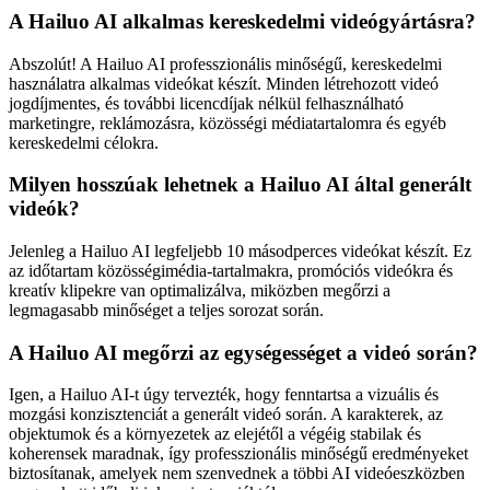
A Hailuo AI alkalmas kereskedelmi videógyártásra?
Abszolút! A Hailuo AI professzionális minőségű, kereskedelmi
használatra alkalmas videókat készít. Minden létrehozott videó
jogdíjmentes, és további licencdíjak nélkül felhasználható
marketingre, reklámozásra, közösségi médiatartalomra és egyéb
kereskedelmi célokra.
Milyen hosszúak lehetnek a Hailuo AI által generált
videók?
Jelenleg a Hailuo AI legfeljebb 10 másodperces videókat készít. Ez
az időtartam közösségimédia-tartalmakra, promóciós videókra és
kreatív klipekre van optimalizálva, miközben megőrzi a
legmagasabb minőséget a teljes sorozat során.
A Hailuo AI megőrzi az egységességet a videó során?
Igen, a Hailuo AI-t úgy tervezték, hogy fenntartsa a vizuális és
mozgási konzisztenciát a generált videó során. A karakterek, az
objektumok és a környezetek az elejétől a végéig stabilak és
koherensek maradnak, így professzionális minőségű eredményeket
biztosítanak, amelyek nem szenvednek a többi AI videóeszközben