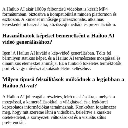
A Hailuo AI akár 1080p felbontású videókat is készít MP4
formátumban, biztosítva a kompatibilitást minden platformon és
eszközön. A kimenet minősége professzionális, alkalmas
kereskedelmi használatra, közösségi médiára és prezentációkra.
Használhatok képeket bemenetként a Hailuo AI
videó generálásához?
Igen! A Hailuo AI kiváló a kép-videó generálásban. Tölts fel
bármilyen statikus képet, és a Hailuo AI természetes mozgással és
dinamikus elemekkel animálja. Ez a funkció tökéletes termékfotók,
portrék vagy művészi alkotások életre keltéséhez.
Milyen típusú felszólítások működnek a legjobban a
Hailuo AI-val?
A Hailuo AI jól reagál a részletes, leíró utasításokra, amelyek a
mozgással, a kameraállásokkal, a világítással és a légkörrel
kapcsolatos információkat tartalmaznak. Konkrétan fogalmazza
meg, hogy mit szeretne látni a videóban, beleértve a karakter
cselekedeteit, a környezeti változásokat és a vizuális stílus
preferenciáit.