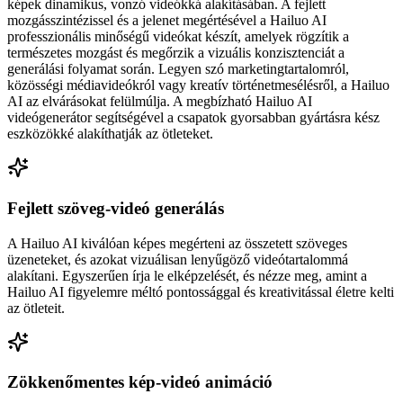
képek dinamikus, vonzó videókká alakításában. A fejlett
mozgásszintézissel és a jelenet megértésével a Hailuo AI
professzionális minőségű videókat készít, amelyek rögzítik a
természetes mozgást és megőrzik a vizuális konzisztenciát a
generálási folyamat során. Legyen szó marketingtartalomról,
közösségi médiavideókról vagy kreatív történetmesélésről, a Hailuo
AI az elvárásokat felülmúlja. A megbízható Hailuo AI
videógenerátor segítségével a csapatok gyorsabban gyártásra kész
eszközökké alakíthatják az ötleteket.
Fejlett szöveg-videó generálás
A Hailuo AI kiválóan képes megérteni az összetett szöveges
üzeneteket, és azokat vizuálisan lenyűgöző videótartalommá
alakítani. Egyszerűen írja le elképzelését, és nézze meg, amint a
Hailuo AI figyelemre méltó pontossággal és kreativitással életre kelti
az ötleteit.
Zökkenőmentes kép-videó animáció