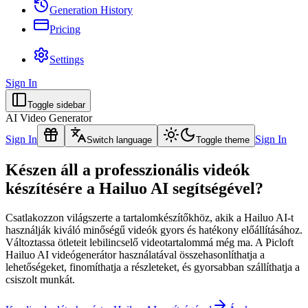
Generation History
Pricing
Settings
Sign In
Toggle sidebar
AI Video Generator
Sign In
Sign In
Switch language
Toggle theme
Készen áll a professzionális videók
készítésére a Hailuo AI segítségével?
Csatlakozzon világszerte a tartalomkészítőkhöz, akik a Hailuo AI-t
használják kiváló minőségű videók gyors és hatékony előállításához.
Változtassa ötleteit lebilincselő videotartalommá még ma. A Picloft
Hailuo AI videógenerátor használatával összehasonlíthatja a
lehetőségeket, finomíthatja a részleteket, és gyorsabban szállíthatja a
csiszolt munkát.