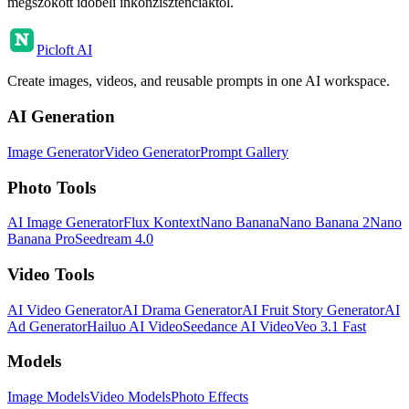
megszokott időbeli inkonzisztenciáktól.
Picloft AI
Create images, videos, and reusable prompts in one AI workspace.
AI Generation
Image Generator
Video Generator
Prompt Gallery
Photo Tools
AI Image Generator
Flux Kontext
Nano Banana
Nano Banana 2
Nano
Banana Pro
Seedream 4.0
Video Tools
AI Video Generator
AI Drama Generator
AI Fruit Story Generator
AI
Ad Generator
Hailuo AI Video
Seedance AI Video
Veo 3.1 Fast
Models
Image Models
Video Models
Photo Effects