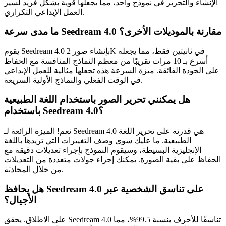
الإنشاء والتحرير في نموذج واحد، مما يجعلها قوية بشكل فريد لسير
العمل الإبداعي التكراري.
ما مدى سرعة Seedream 4.0 مقارنة بالموديلات الأخرى؟
يقوم Seedream 4.0 بإنشاء صور 2K في ثانيتين فقط، مما يجعله
أسرع بـ 10 مرات تقريبًا من معظم النماذج المنافسة مع الحفاظ
على الجودة الفائقة. ميزة السرعة هذه تجعلها مثالية للعمل الإبداعي
في الوقت الفعلي والنماذج الأولية السريعة.
هل يمكنني تحرير الصور باستخدام اللغة الطبيعية
باستخدام Seedream 4.0؟
نعم! الميزة الرائعة لـ Seedream 4.0 هي قدرته على تحرير اللغة
الطبيعية. ما عليك سوى وصف التغييرات التي تريدها باللغة
الإنجليزية البسيطة، وسيقوم النموذج بإجراء تعديلات دقيقة مع
الحفاظ على بقية الصورة. يمكنك إجراء جولات متعددة من التعديلات
من خلال المحادثة.
هل يحافظ Seedream 4.0 على تناسق الشخصية عبر
الأجيال؟
على الاطلاق. يحقق Seedream 4.0 تناسقًا للأحرف بنسبة 99.5%، مما