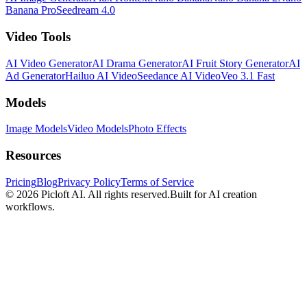
Banana Pro
Seedream 4.0
Video Tools
AI Video Generator
AI Drama Generator
AI Fruit Story Generator
AI
Ad Generator
Hailuo AI Video
Seedance AI Video
Veo 3.1 Fast
Models
Image Models
Video Models
Photo Effects
Resources
Pricing
Blog
Privacy Policy
Terms of Service
© 2026
Picloft AI
. All rights reserved.
Built for AI creation
workflows.