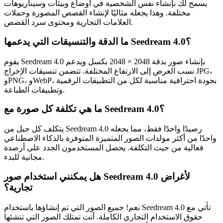
يسمح لك بإنشاء نفس الشخصية في أوضاع وبيئات وسيناريوهات
مختلفة. وهذا يجعله مثاليًا لإنشاء القصص المصورة وحملات
العلامات التجارية ومحتوى سرد القصص.
ما الدقة والتنسيقات التي يدعمها Seedream 4.0؟
يقوم Seedream 4.0 بإنشاء صور بدقة 2048 × 2048 بكسل ويدعم
نسب العرض إلى الارتفاع المختلفة. تتضمن تنسيقات الإخراج JPG،
وPNG، وWebP، بجودة احترافية مناسبة لكل من التطبيقات الرقمية
وتطبيقات الطباعة.
ما هي تكلفة كل صورة مع Seedream 4.0؟
يتكلف كل جيل من Seedream 4.0 رصيدًا واحدًا فقط، مما يجعله
واحدًا من أكثر مولدات الصور المتميزة المتوفرة بالذكاء الاصطناعي
فعالية من حيث التكلفة. يحصل المستخدمون الجدد على أرصدة
مجانية للبدء.
هل يمكنني استخدام صور Seedream 4.0 لأغراض
تجارية؟
نعم! جميع الصور التي تم إنشاؤها باستخدام Seedream 4.0 تأتي مع
حقوق الاستخدام التجاري الكاملة. أنت تمتلك الصور التي تنشئها