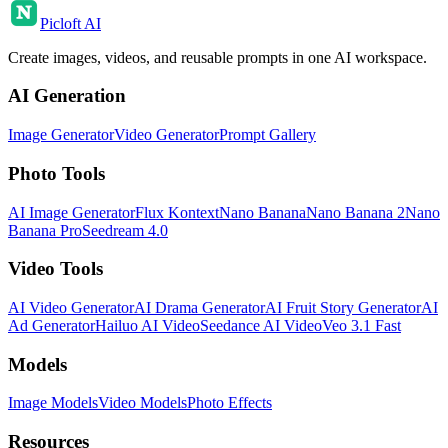
Picloft AI
Create images, videos, and reusable prompts in one AI workspace.
AI Generation
Image Generator
Video Generator
Prompt Gallery
Photo Tools
AI Image Generator
Flux Kontext
Nano Banana
Nano Banana 2
Nano
Banana Pro
Seedream 4.0
Video Tools
AI Video Generator
AI Drama Generator
AI Fruit Story Generator
AI
Ad Generator
Hailuo AI Video
Seedance AI Video
Veo 3.1 Fast
Models
Image Models
Video Models
Photo Effects
Resources