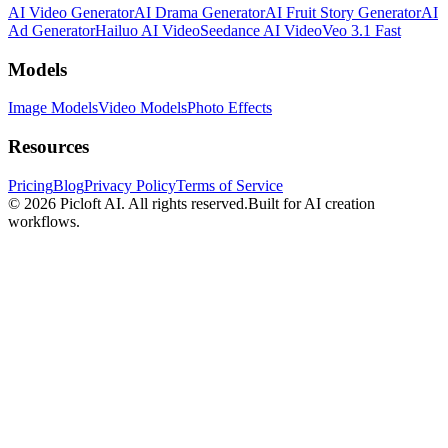
AI Video Generator
AI Drama Generator
AI Fruit Story Generator
AI
Ad Generator
Hailuo AI Video
Seedance AI Video
Veo 3.1 Fast
Models
Image Models
Video Models
Photo Effects
Resources
Pricing
Blog
Privacy Policy
Terms of Service
© 2026
Picloft AI
. All rights reserved.
Built for AI creation
workflows.