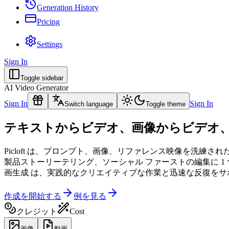
Generation History
Pricing
Settings
Sign In
Toggle sidebar
AI Video Generator
Sign In
Sign In
Switch language
Toggle theme
テキストからビデオ、画像からビデオ、
Picloft は、プロンプト、画像、リファレンス映像を洗練
製品ストーリーテリング、ソーシャル ファーストの編集に 1
画生成 は、実践的なクリエイティブな作業と迅速な反復をサ
作成を開始する
例を見る
クレジット
Cost
画像
動画