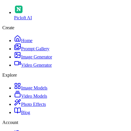
Picloft AI
Create
Home
Prompt Gallery
Image Generator
Video Generator
Explore
Image Models
Video Models
Photo Effects
Blog
Account